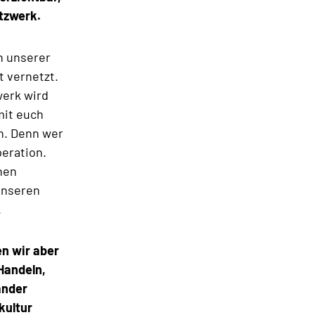
etzwerk.
n unserer
t vernetzt.
werk wird
mit euch
n. Denn wer
peration.
hen
unseren
.
en wir aber
Handeln,
ander
kultur