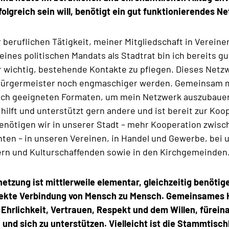
olgreich sein will, benötigt ein gut funktionierendes N
beruflichen Tätigkeit, meiner Mitgliedschaft in Vereine
ines politischen Mandats als Stadtrat bin ich bereits gu
ir wichtig, bestehende Kontakte zu pflegen. Dieses Netz
 Bürgermeister noch engmaschiger werden. Gemeinsam 
ach geeigneten Formaten, um mein Netzwerk auszubaue
 hilft und unterstützt gern andere und ist bereit zur Koo
enötigen wir in unserer Stadt – mehr Kooperation zwisc
nten – in unseren Vereinen, in Handel und Gewerbe, bei 
n und Kulturschaffenden sowie in den Kirchgemeinden
netzung ist mittlerweile elementar, gleichzeitig benötig
rekte Verbindung von Mensch zu Mensch. Gemeinsames 
 Ehrlichkeit, Vertrauen, Respekt und dem Willen, fürein
und sich zu unterstützen. Vielleicht ist die Stammtisch