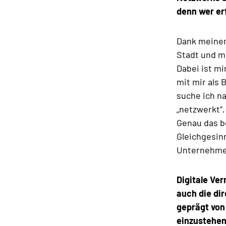
denn wer erf
BÜRGER-ABC
Dank meiner 
AKTUELLES
Stadt und me
Dabei ist m
mit mir als
KONTAKT
suche ich n
„netzwerkt“,
Genau das b
Gleichgesin
Unternehmer
Digitale Ver
auch die di
geprägt von
einzustehen 